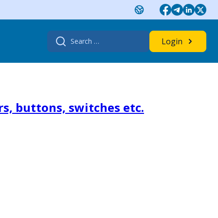
Search
Login
for:
s, buttons, switches etc.