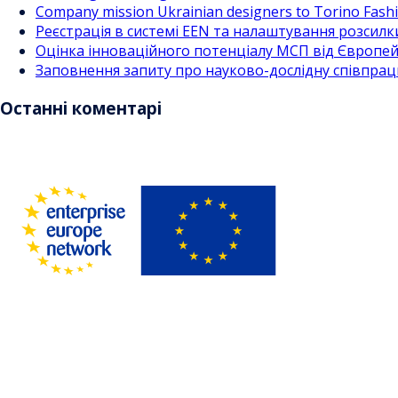
Company mission Ukrainian designers to Torino Fas
Реєстрація в системі EEN та налаштування розсилк
Оцінка інноваційного потенціалу МСП від Європейс
Заповнення запиту про науково-дослідну співпра
Останні коментарі