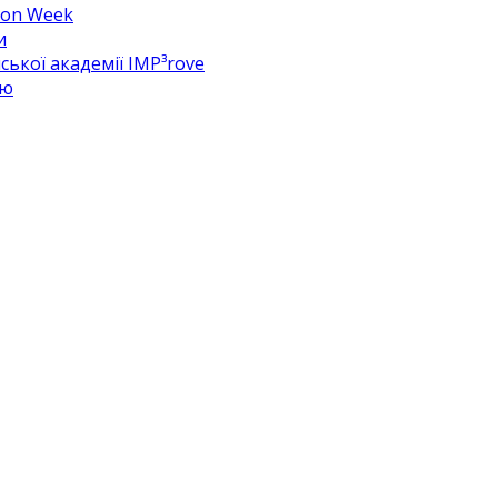
hion Week
и
ької академії IMP³rove
цю