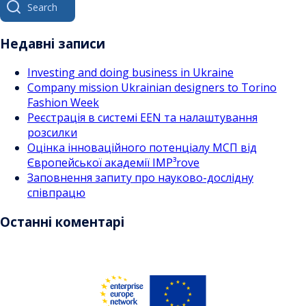
for:
Недавні записи
Investing and doing business in Ukraine
Company mission Ukrainian designers to Torino
Fashion Week
Реєстрація в системі EEN та налаштування
розсилки
Оцінка інноваційного потенціалу МСП від
Європейської академії IMP³rove
Заповнення запиту про науково-дослідну
співпрацю
Останні коментарі