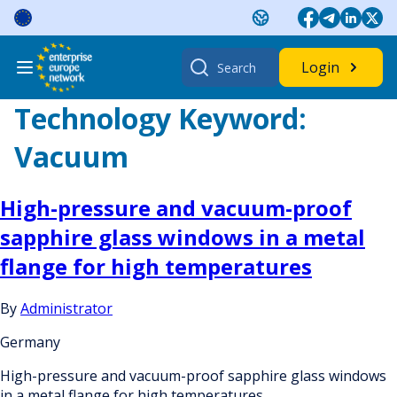
Skip
to
content
Search
Login
for:
Technology Keyword:
Vacuum
High-pressure and vacuum-proof
sapphire glass windows in a metal
flange for high temperatures
By
Administrator
Germany
High-pressure and vacuum-proof sapphire glass windows
in a metal flange for high temperatures