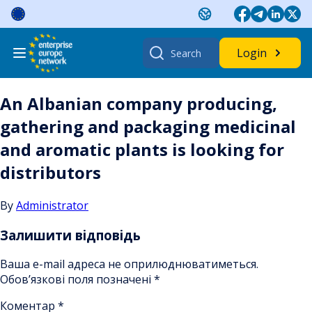
Skip
to
content
Search
Login
for:
An Albanian company producing,
gathering and packaging medicinal
and aromatic plants is looking for
distributors
By
Administrator
Залишити відповідь
Ваша e-mail адреса не оприлюднюватиметься.
Обов’язкові поля позначені
*
Коментар
*