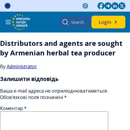
Skip
to
content
Search
Login
for:
Distributors and agents are sought
by Armenian herbal tea producer
By
Administrator
Залишити відповідь
Ваша e-mail адреса не оприлюднюватиметься.
Обов’язкові поля позначені
*
Коментар
*