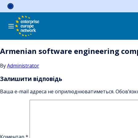
Skip
to
content
Armenian software engineering comp
By
Administrator
Залишити відповідь
Ваша e-mail адреса не оприлюднюватиметься.
Обов’язк
Коментар
*