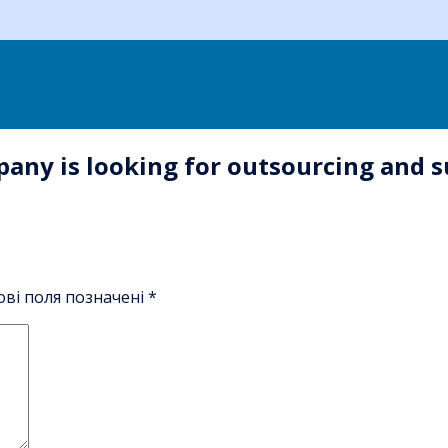
any is looking for outsourcing and 
ові поля позначені
*