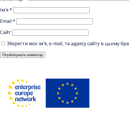
Ім'я
*
Email
*
Сайт
Зберегти моє ім'я, e-mail, та адресу сайту в цьому б