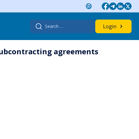
Search
Login
for:
subcontracting agreements