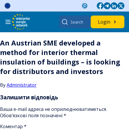
Skip
to
content
Search
Login
for:
An Austrian SME developed a
method for interior thermal
insulation of buildings – is looking
for distributors and investors
By
Administrator
Залишити відповідь
Ваша e-mail адреса не оприлюднюватиметься.
Обов’язкові поля позначені
*
Коментар
*