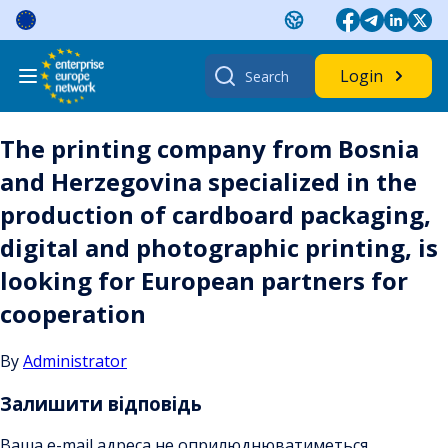
Skip
to
content
Search
Login
for:
The printing company from Bosnia
and Herzegovina specialized in the
production of cardboard packaging,
digital and photographic printing, is
looking for European partners for
cooperation
By
Administrator
Залишити відповідь
Ваша e-mail адреса не оприлюднюватиметься.