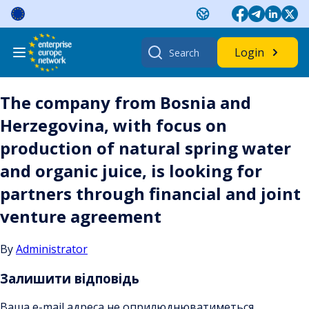
Skip
to
content
Search
Login
for:
The company from Bosnia and
Herzegovina, with focus on
production of natural spring water
and organic juice, is looking for
partners through financial and joint
venture agreement
By
Administrator
Залишити відповідь
Ваша e-mail адреса не оприлюднюватиметься.