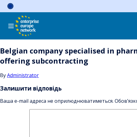
Skip
to
content
Belgian company specialised in pharm
offering subcontracting
By
Administrator
Залишити відповідь
Ваша e-mail адреса не оприлюднюватиметься.
Обов’язк