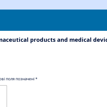
aceutical products and medical device
ові поля позначені
*