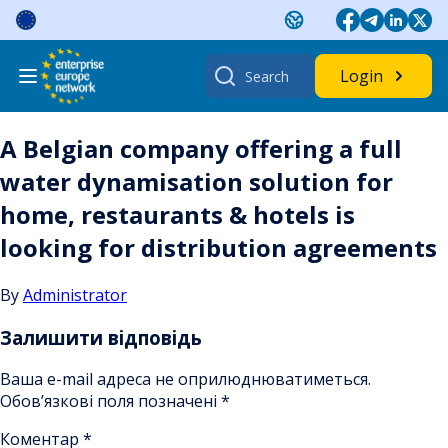
Skip
to
content
Search
Login
for:
A Belgian company offering a full
water dynamisation solution for
home, restaurants & hotels is
looking for distribution agreements
By
Administrator
Залишити відповідь
Ваша e-mail адреса не оприлюднюватиметься.
Обов’язкові поля позначені
*
Коментар
*