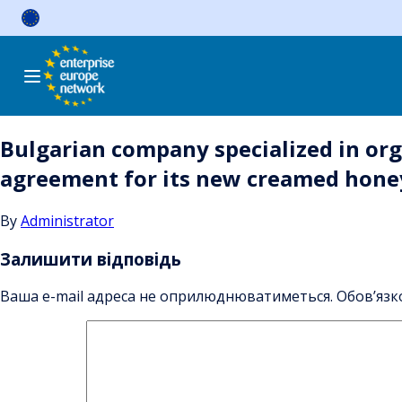
Skip
to
content
Bulgarian company specialized in org
agreement for its new creamed honey
By
Administrator
Залишити відповідь
Ваша e-mail адреса не оприлюднюватиметься.
Обов’язк