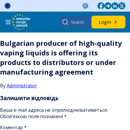
Skip
to
content
Search
Login
for:
Bulgarian producer of high-quality
vaping liquids is offering its
products to distributors or under
manufacturing agreement
By
Administrator
Залишити відповідь
Ваша e-mail адреса не оприлюднюватиметься.
Обов’язкові поля позначені
*
Коментар
*