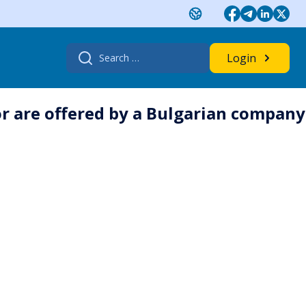
Search
Login
for:
tor are offered by a Bulgarian company