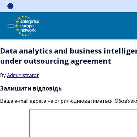
Skip
to
content
Data analytics and business intellige
under outsourcing agreement
By
Administrator
Залишити відповідь
Ваша e-mail адреса не оприлюднюватиметься.
Обов’язк