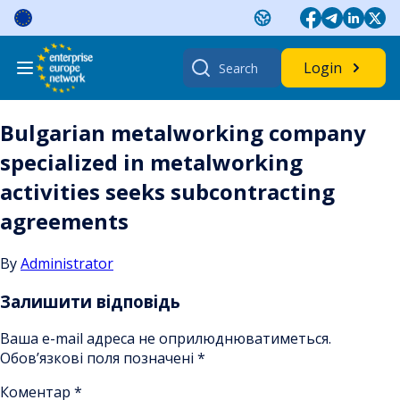
Skip
to
content
Search
Login
for:
Bulgarian metalworking company
specialized in metalworking
activities seeks subcontracting
agreements
By
Administrator
Залишити відповідь
Ваша e-mail адреса не оприлюднюватиметься.
Обов’язкові поля позначені
*
Коментар
*