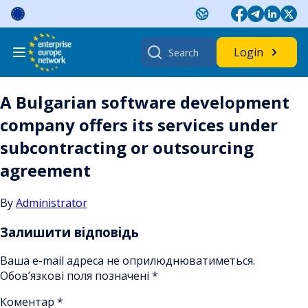
Skip
to
content
Search
Login
for:
A Bulgarian software development
company offers its services under
subcontracting or outsourcing
agreement
By
Administrator
Залишити відповідь
Ваша e-mail адреса не оприлюднюватиметься.
Обов’язкові поля позначені
*
Коментар
*