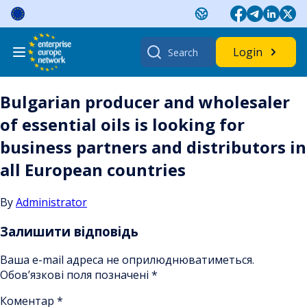
Skip
to
content
Search
Login
for:
Bulgarian producer and wholesaler
of essential oils is looking for
business partners and distributors in
all European countries
By
Administrator
Залишити відповідь
Ваша e-mail адреса не оприлюднюватиметься.
Обов’язкові поля позначені
*
Коментар
*