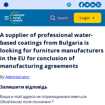
Skip
to
content
Search
Login
for:
A supplier of professional water-
based coatings from Bulgaria is
looking for furniture manufacturers
in the EU for conclusion of
manufacturing agreements
By
Administrator
Залишити відповідь
Ваша e-mail адреса не оприлюднюватиметься.
Обов’язкові поля позначені
*