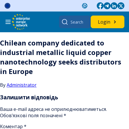
Skip
to
content
Search
Login
for:
Chilean company dedicated to
industrial metallic liquid copper
nanotechnology seeks distributors
in Europe
By
Administrator
Залишити відповідь
Ваша e-mail адреса не оприлюднюватиметься.
Обов’язкові поля позначені
*
Коментар
*