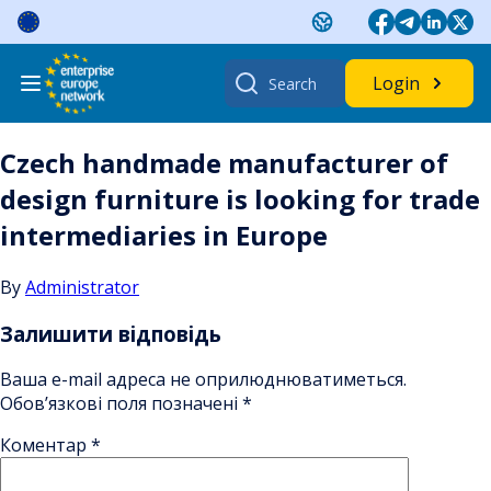
Skip
to
content
Search
Login
for:
Czech handmade manufacturer of
design furniture is looking for trade
intermediaries in Europe
By
Administrator
Залишити відповідь
Ваша e-mail адреса не оприлюднюватиметься.
Обов’язкові поля позначені
*
Коментар
*