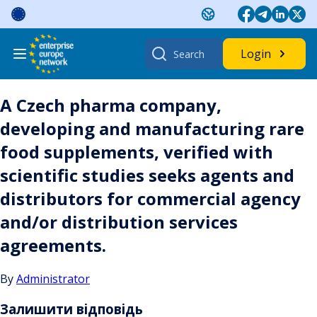
Skip
to
content
Search
Login
for:
A Czech pharma company,
developing and manufacturing rare
food supplements, verified with
scientific studies seeks agents and
distributors for commercial agency
and/or distribution services
agreements.
By
Administrator
Залишити відповідь