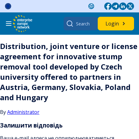
Skip
to
content
Search
Login
for:
Distribution, joint venture or license
agreement for innovative stump
removal tool developed by Czech
university offered to partners in
Austria, Germany, Slovakia, Poland
and Hungary
By
Administrator
Залишити відповідь
Ваша e-mail адреса не оприлюднюватиметься.