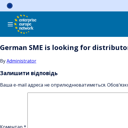
Skip
to
content
German SME is looking for distributor
By
Administrator
Залишити відповідь
Ваша e-mail адреса не оприлюднюватиметься.
Обов’язк
Коментар
*