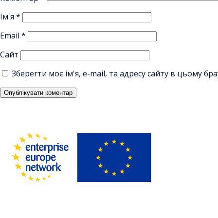
Ім'я
*
Email
*
Сайт
Зберегти моє ім'я, e-mail, та адресу сайту в цьому б