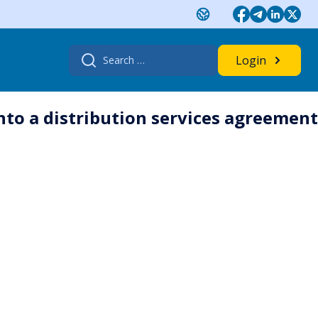
Search
Login
for:
nto a distribution services agreement