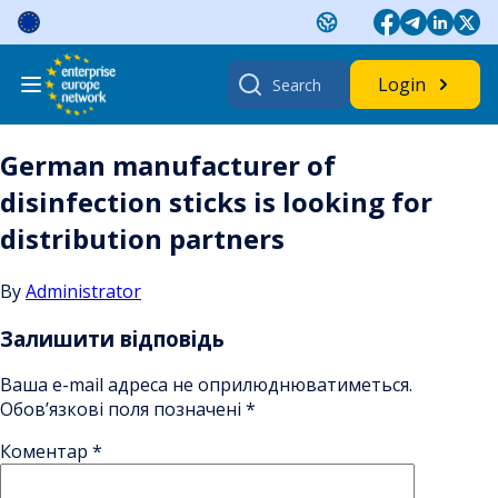
Skip
to
content
Search
Login
for:
German manufacturer of
disinfection sticks is looking for
distribution partners
By
Administrator
Залишити відповідь
Ваша e-mail адреса не оприлюднюватиметься.
Обов’язкові поля позначені
*
Коментар
*