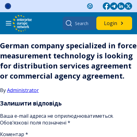
Skip
to
content
Search
Login
for:
German company specialized in force
measurement technology is looking
for distribution services agreement
or commercial agency agreement.
By
Administrator
Залишити відповідь
Ваша e-mail адреса не оприлюднюватиметься.
Обов’язкові поля позначені
*
Коментар
*