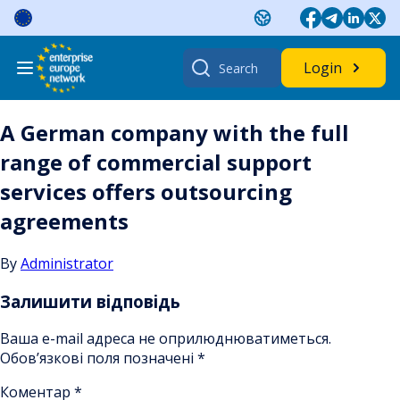
Skip
to
content
Search
Login
for:
A German company with the full
range of commercial support
services offers outsourcing
agreements
By
Administrator
Залишити відповідь
Ваша e-mail адреса не оприлюднюватиметься.
Обов’язкові поля позначені
*
Коментар
*