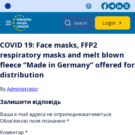
Skip
to
content
Search
Login
for:
COVID 19: Face masks, FFP2
respiratory masks and melt blown
fleece “Made in Germany” offered for
distribution
By
Administrator
Залишити відповідь
Ваша e-mail адреса не оприлюднюватиметься.
Обов’язкові поля позначені
*
Коментар
*