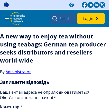
Skip
to
content
Search
Login
for:
A new way to enjoy tea without
using teabags: German tea producer
seeks distributors and resellers
world-wide
By
Administrator
Залишити відповідь
Ваша e-mail адреса не оприлюднюватиметься.
Обов’язкові поля позначені
*
Коментар
*