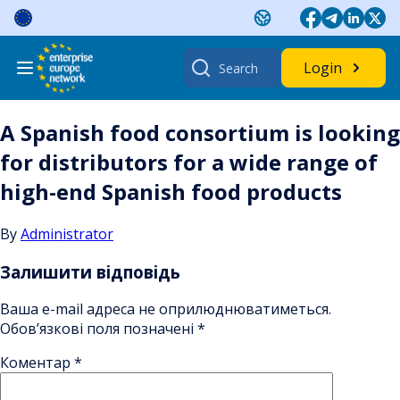
Skip
to
content
Search
Login
for:
A Spanish food consortium is looking
for distributors for a wide range of
high-end Spanish food products
By
Administrator
Залишити відповідь
Ваша e-mail адреса не оприлюднюватиметься.
Обов’язкові поля позначені
*
Коментар
*