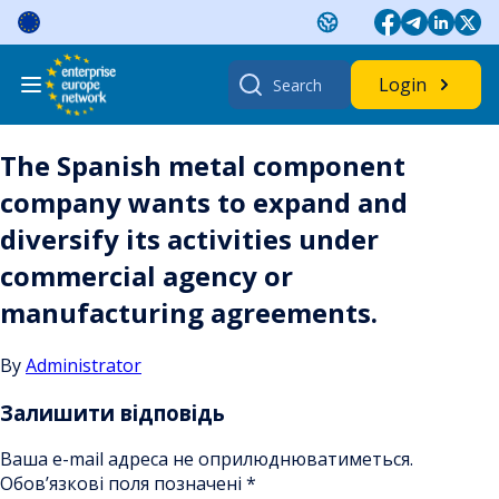
Skip
to
content
Search
Login
for:
The Spanish metal component
company wants to expand and
diversify its activities under
commercial agency or
manufacturing agreements.
By
Administrator
Залишити відповідь
Ваша e-mail адреса не оприлюднюватиметься.
Обов’язкові поля позначені
*