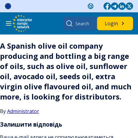
Skip
to
content
Search
Login
for:
A Spanish olive oil company
producing and bottling a big range
of oils, such as olive oil, sunflower
oil, avocado oil, seeds oil, extra
virgin olive flavoured oil, and much
more, is looking for distributors.
By
Administrator
Залишити відповідь
Ваша e-mail адреса не оприлюднюватиметься.