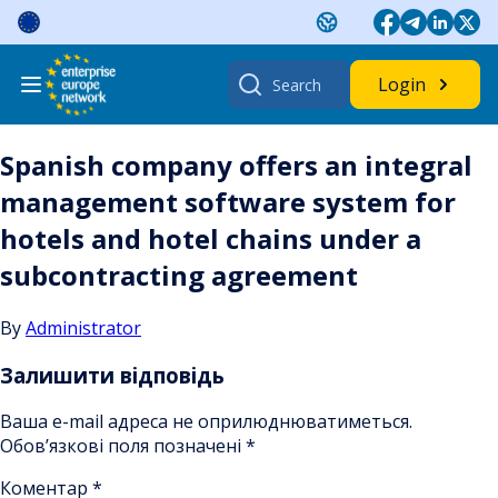
Skip
to
content
Search
Login
for:
Spanish company offers an integral
management software system for
hotels and hotel chains under a
subcontracting agreement
By
Administrator
Залишити відповідь
Ваша e-mail адреса не оприлюднюватиметься.
Обов’язкові поля позначені
*
Коментар
*