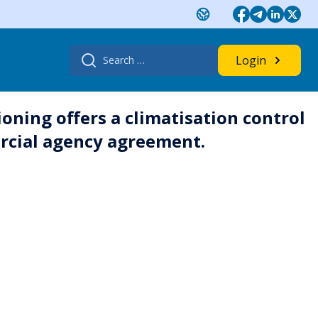
Search
Login
for:
oning offers a climatisation control
rcial agency agreement.