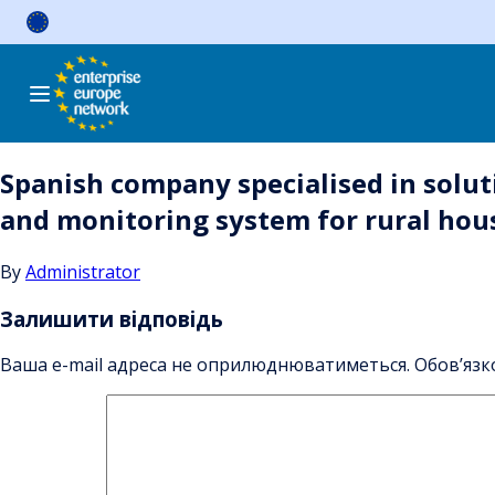
Skip
to
content
Spanish company specialised in soluti
and monitoring system for rural hou
By
Administrator
Залишити відповідь
Ваша e-mail адреса не оприлюднюватиметься.
Обов’язк