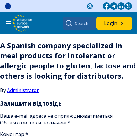
Skip
to
content
Search
Login
for:
A Spanish company specialized in
meal products for intolerant or
allergic people to gluten, lactose and
others is looking for distributors.
By
Administrator
Залишити відповідь
Ваша e-mail адреса не оприлюднюватиметься.
Обов’язкові поля позначені
*
Коментар
*