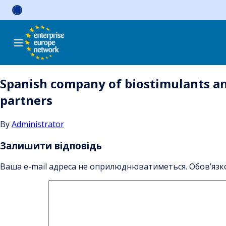
Skip
to
content
Spanish company of biostimulants and 
partners
By
Administrator
Залишити відповідь
Ваша e-mail адреса не оприлюднюватиметься.
Обов’язк