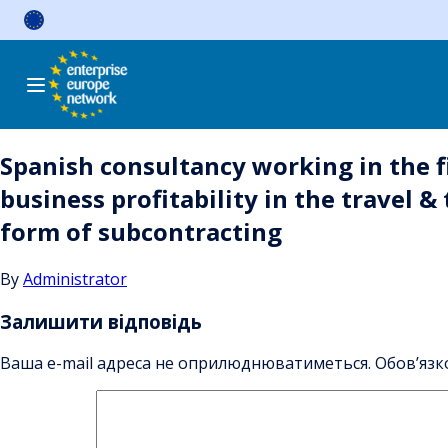
Skip
to
content
Spanish consultancy working in the f
business profitability in the travel 
form of subcontracting
By
Administrator
Залишити відповідь
Ваша e-mail адреса не оприлюднюватиметься.
Обов’язк