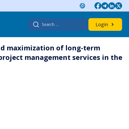
Search
Login
for:
nd maximization of long-term
d project management services in the