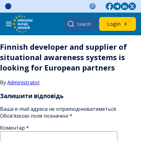
Skip
to
content
Search
Login
for:
Finnish developer and supplier of
situational awareness systems is
looking for European partners
By
Administrator
Залишити відповідь
Ваша e-mail адреса не оприлюднюватиметься.
Обов’язкові поля позначені
*
Коментар
*