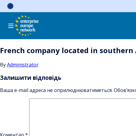
Skip
to
content
French company located in southern 
By
Administrator
Залишити відповідь
Ваша e-mail адреса не оприлюднюватиметься.
Обов’язк
Коментар
*