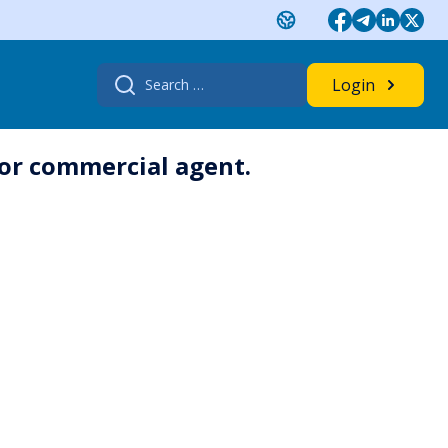
Search
Login
for:
for commercial agent.