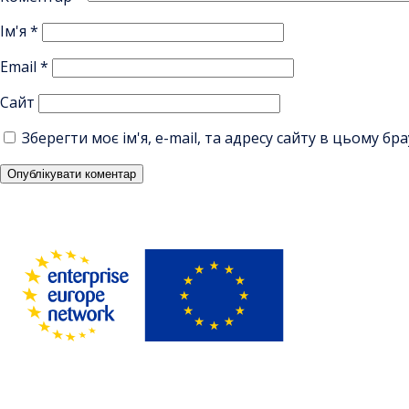
Ім'я
*
Email
*
Сайт
Зберегти моє ім'я, e-mail, та адресу сайту в цьому б