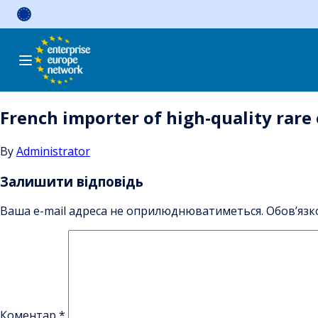
Skip
to
content
French importer of high-quality rare 
By
Administrator
Залишити відповідь
Ваша e-mail адреса не оприлюднюватиметься.
Обов’язк
Коментар
*