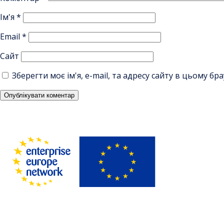
Ім'я
*
Email
*
Сайт
Зберегти моє ім'я, e-mail, та адресу сайту в цьому б