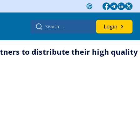
Search
Login
for:
ners to distribute their high quality