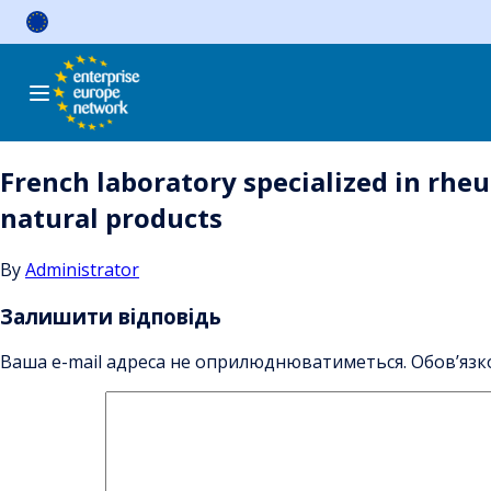
Skip
to
content
French laboratory specialized in rheu
natural products
By
Administrator
Залишити відповідь
Ваша e-mail адреса не оприлюднюватиметься.
Обов’язк