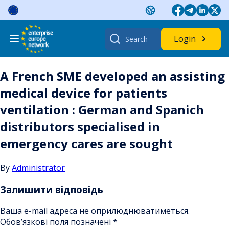
Skip
to
content
Search
Login
for:
A French SME developed an assisting
medical device for patients
ventilation : German and Spanich
distributors specialised in
emergency cares are sought
By
Administrator
Залишити відповідь
Ваша e-mail адреса не оприлюднюватиметься.
Обов’язкові поля позначені
*