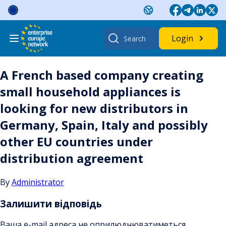
Skip
to
content
Search
Login
for:
A French based company creating
small household appliances is
looking for new distributors in
Germany, Spain, Italy and possibly
other EU countries under
distribution agreement
By
Administrator
Залишити відповідь
Ваша e-mail адреса не оприлюднюватиметься.