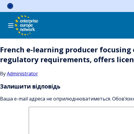
Skip
to
content
French e-learning producer focusing 
regulatory requirements, offers lic
By
Administrator
Залишити відповідь
Ваша e-mail адреса не оприлюднюватиметься.
Обов’язк