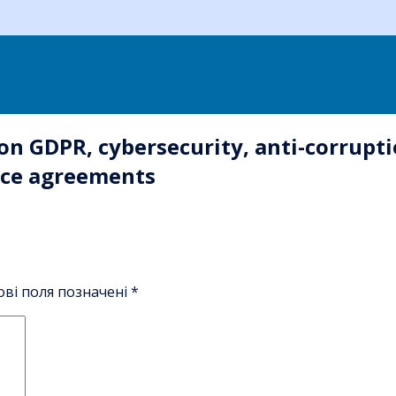
on GDPR, cybersecurity, anti-corrupti
ence agreements
ові поля позначені
*