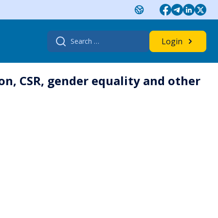
Search
Login
for:
on, CSR, gender equality and other