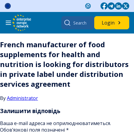
Skip
to
content
Search
Login
for:
French manufacturer of food
supplements for health and
nutrition is looking for distributors
in private label under distribution
services agreement
By
Administrator
Залишити відповідь
Ваша e-mail адреса не оприлюднюватиметься.
Обов’язкові поля позначені
*