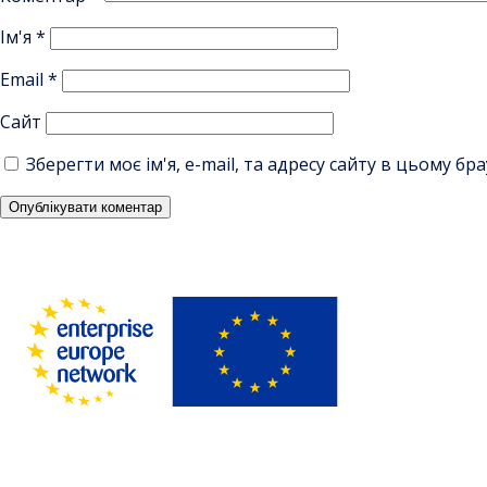
Ім'я
*
Email
*
Сайт
Зберегти моє ім'я, e-mail, та адресу сайту в цьому б