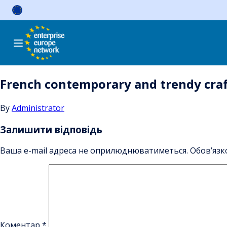
Skip
to
content
French contemporary and trendy craft
By
Administrator
Залишити відповідь
Ваша e-mail адреса не оприлюднюватиметься.
Обов’язк
Коментар
*