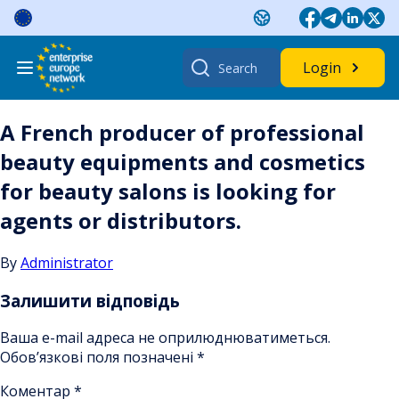
Skip
to
content
Search
Login
for:
A French producer of professional
beauty equipments and cosmetics
for beauty salons is looking for
agents or distributors.
By
Administrator
Залишити відповідь
Ваша e-mail адреса не оприлюднюватиметься.
Обов’язкові поля позначені
*
Коментар
*