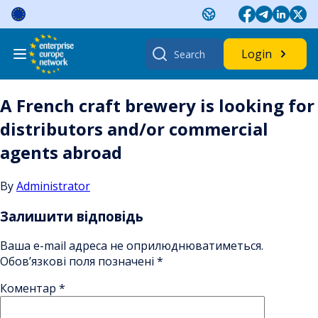
Skip
to
content
Search
Login
for:
A French craft brewery is looking for
distributors and/or commercial
agents abroad
By
Administrator
Залишити відповідь
Ваша e-mail адреса не оприлюднюватиметься.
Обов’язкові поля позначені
*
Коментар
*