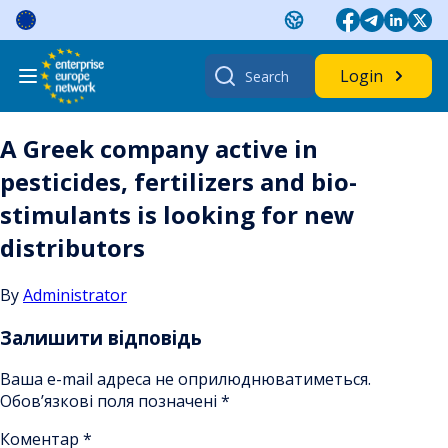
Skip
to
content
Search
Login
for:
A Greek company active in
pesticides, fertilizers and bio-
stimulants is looking for new
distributors
By
Administrator
Залишити відповідь
Ваша e-mail адреса не оприлюднюватиметься.
Обов’язкові поля позначені
*
Коментар
*