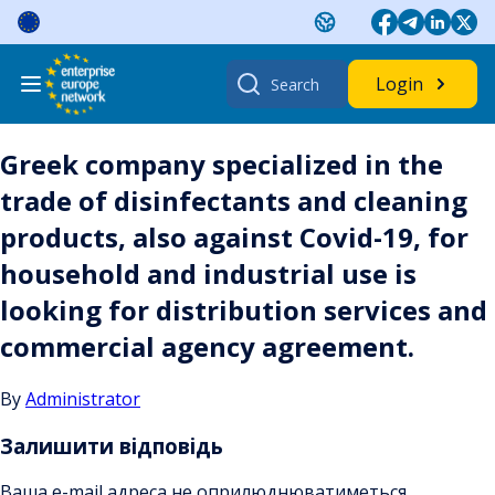
Skip
to
content
Search
Login
for:
Greek company specialized in the
trade of disinfectants and cleaning
products, also against Covid-19, for
household and industrial use is
looking for distribution services and
commercial agency agreement.
By
Administrator
Залишити відповідь
Ваша e-mail адреса не оприлюднюватиметься.