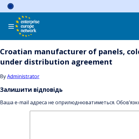
Skip
to
content
Croatian manufacturer of panels, cold
under distribution agreement
By
Administrator
Залишити відповідь
Ваша e-mail адреса не оприлюднюватиметься.
Обов’язк