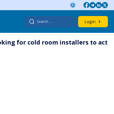
Search
Login
for:
king for cold room installers to act