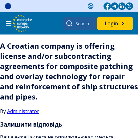
Skip
to
content
Search
Login
for:
A Croatian company is offering
license and/or subcontracting
agreements for composite patching
and overlay technology for repair
and reinforcement of ship structures
and pipes.
By
Administrator
Залишити відповідь
Ваша e-mail адреса не оприлюднюватиметься.